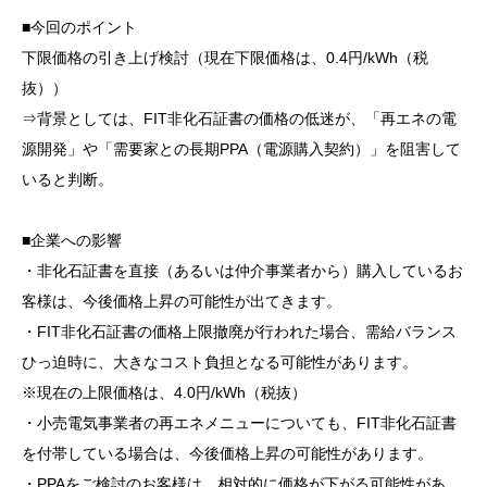
■今回のポイント
下限価格の引き上げ検討（現在下限価格は、0.4円/kWh（税
抜））
⇒背景としては、FIT非化石証書の価格の低迷が、「再エネの電
源開発」や「需要家との長期PPA（電源購入契約）」を阻害して
いると判断。
■企業への影響
・非化石証書を直接（あるいは仲介事業者から）購入しているお
客様は、今後価格上昇の可能性が出てきます。
・FIT非化石証書の価格上限撤廃が行われた場合、需給バランス
ひっ迫時に、大きなコスト負担となる可能性があります。
※現在の上限価格は、4.0円/kWh（税抜）
・小売電気事業者の再エネメニューについても、FIT非化石証書
を付帯している場合は、今後価格上昇の可能性があります。
・PPAをご検討のお客様は、相対的に価格が下がる可能性があ