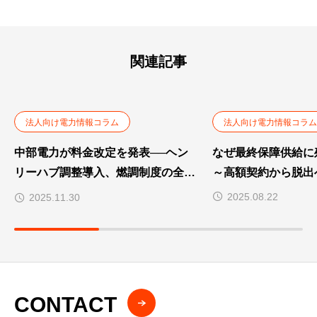
関連記事
法人向け電力情報コラム
法人向け電力情報コラム
中部電力が料金改定を発表──ヘン
なぜ最終保障供給に
リーハブ調整導入、燃調制度の全面
～高額契約から脱出
見直し。過去最大級の変更へ
2025.08.22
2025.11.30
CONTACT