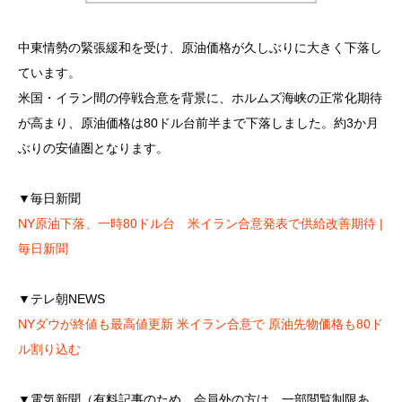
中東情勢の緊張緩和を受け、原油価格が久しぶりに大きく下落し
ています。
米国・イラン間の停戦合意を背景に、ホルムズ海峡の正常化期待
が高まり、原油価格は80ドル台前半まで下落しました。約3か月
ぶりの安値圏となります。
▼毎日新聞
NY原油下落、一時80ドル台 米イラン合意発表で供給改善期待 |
毎日新聞
▼テレ朝NEWS
NYダウが終値も最高値更新 米イラン合意で 原油先物価格も80ド
ル割り込む
▼電気新聞（有料記事のため、会員外の方は、一部閲覧制限あ