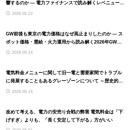
響するのか ― 電力ファイナンスで読み解くレベニューキ
ャップ制度 ―
2026.05.22
GW前後も東京の電力価格はなぜ高止まりしたのか ― ス
ポット価格・需給・火力運用から読み解く2026年GW市
場 ―
2026.05.14
電気料金メニューに関して旧一電と需要家間でトラブル
に発展することもあるグレーゾーンについて ～歴史的背
景・経緯を含めた解説～
2026.05.14
改めて考える、電力の安売り合戦の弊害 電気料金は「下
げすぎ」よりも、「長く安定して下がる」方がいい
2026.05.01