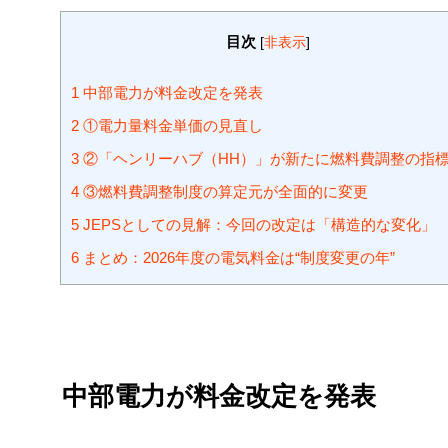
目次
[
非表示
]
1
中部電力が料金改定を発表
2
①電力量料金単価の見直し
3
②「ヘンリーハブ（HH）」が新たに燃料費調整の指
4
③燃料費調整制度の算定元が全面的に変更
5
JEPSとしての見解：今回の改定は「構造的な変化」
6
まとめ：2026年度の電気料金は“制度変更の年”
中部電力が料金改定を発表