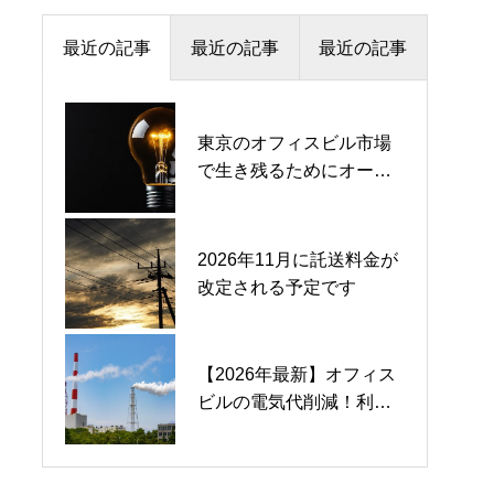
最近の記事
最近の記事
最近の記事
東京のオフィスビル市場
来年度の電気代の見直
電気料金が高いままにな
で生き残るためにオーナ
し、動きはじめている会
っているお客様もいる
ーが押さえておくべき省
社もあります
エネ基準
FITからFIPへの転換＋蓄
26年度東京電力EP料金改
2026年11月に託送料金が
電池併設は本当に経済性
定がもたらす衝撃 ── “旧
改定される予定です
があるのか
標準メニュー終了”で企業
の電気代はどこまで上が
るのか
【2026年最新】オフィス
FIT非化石証書市場の制度
― 公的注意喚起と、2026
ビルの電気代削減！利益
変更 ― 需給データと価格
年度見積で本当に見るべ
率を上げるための現実的
予測から見る市場構造の
きポイント ―
なアプローチ
変化