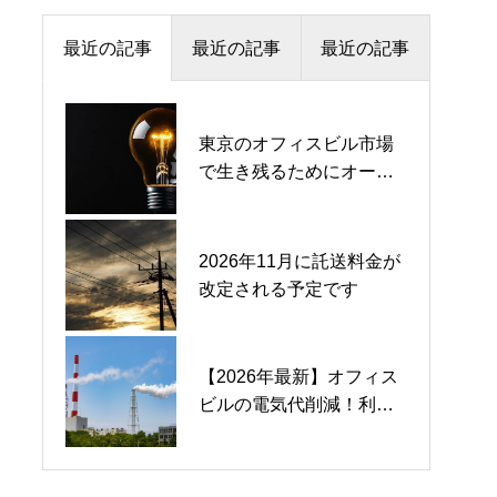
最近の記事
最近の記事
最近の記事
東京のオフィスビル市場
【中東情勢関連】3/10経
2026年度の再エネ賦課金
で生き残るためにオーナ
産省で官民連携会議が開
単価が公表 4.18円/kWhへ
ーが押さえておくべき省
催されました
上昇、2025年度比で0.20
エネ基準
円/kWhの増額に
2026年11月に託送料金が
電気料金の比較は、至難
小売電気事業者のkWh確
改定される予定です
の業
保義務化
【2026年最新】オフィス
2023年4月から2025年9月
scope3のCO2排出量削減
ビルの電気代削減！利益
までの電気料金推移をま
のニーズが高まっている
率を上げるための現実的
とめてみました
なアプローチ