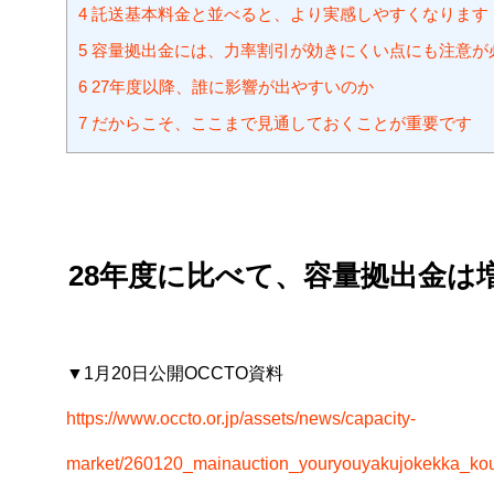
4
託送基本料金と並べると、より実感しやすくなります
5
容量拠出金には、力率割引が効きにくい点にも注意が
6
27年度以降、誰に影響が出やすいのか
7
だからこそ、ここまで見通しておくことが重要です
28年度に比べて、容量拠出金は
▼1月20日公開OCCTO資料
https://www.occto.or.jp/assets/news/capacity-
market/260120_mainauction_youryouyakujokekka_kou