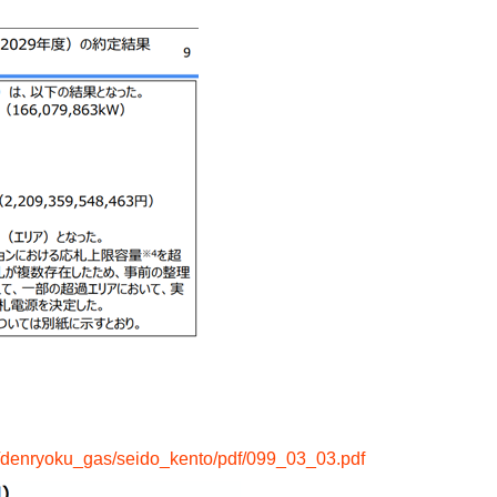
s/denryoku_gas/seido_kento/pdf/099_03_03.pdf