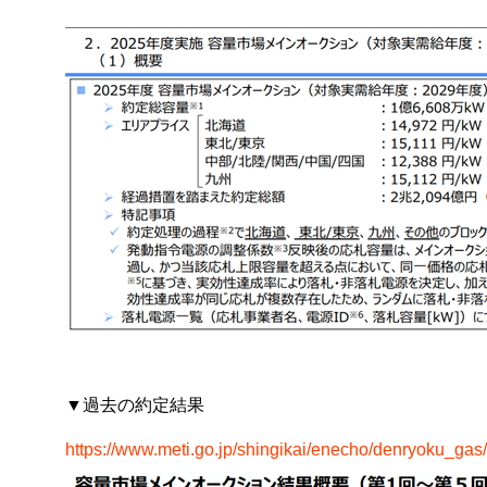
▼過去の約定結果
https://www.meti.go.jp/shingikai/enecho/denryoku_ga