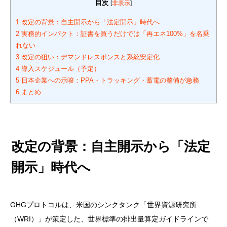
目次
[
非表示
]
1
改定の背景：自主開示から「法定開示」時代へ
2
実務的インパクト：証書を買うだけでは「再エネ100%」を名乗
れない
3
改定の狙い：デマンドレスポンスと系統安定化
4
導入スケジュール（予定）
5
日本企業への示唆：PPA・トラッキング・蓄電の整備が急務
6
まとめ
改定の背景：自主開示から「法定
開示」時代へ
GHGプロトコルは、米国のシンクタンク「世界資源研究所
（WRI）」が策定した、世界標準の排出量算定ガイドラインで