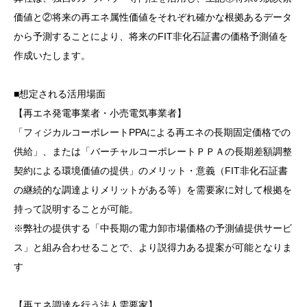
価値と②将来の再エネ属性価値をそれぞれ確かな根拠あるデータ
から予測することにより、将来のFIT非化石証書の価格予測値を
作成いたします。
■想定される活用場面
【再エネ発電事業者・小売電気事業者】
「フィジカルコーポレートPPAによる再エネの長期固定価格での
供給」、または「バーチャルコーポレートＰＰＡの長期差額調整
契約による環境価値の提供」のメリット・意義（FIT非化石証書
の継続的な調達よりメリットがある等）を需要家に対して根拠を
持って説明することが可能。
※弊社の提供する「中長期の電力卸市場価格の予測値提供サービ
ス」と組み合わせることで、より説得力ある提案が可能となりま
す
【再エネ調達を行う法人需要家】