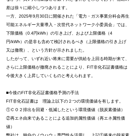
差は徐々に縮小しつつあります。
一方、2025年9月30日に開催された「電力・ガス事業分科会再生
可能エネルギー大量導入・次世代ネットワーク小委員会」では、
下限価格（0.4円kWh）の引き上げ、および上限価格（4
円/kWh）の是非も含めて検討されるべき（上限価格の引き上げ
又は撤廃）、という方針が示されました。
したがって、いずれ近い将来に需要が供給を上回る時期が来て、
さらに上限価格が撤廃されることにより、FIT非化石証書価格は
今後大きく上昇していくものと考えられます。
■今後のFIT非化石証書価格予測の手法
FIT非化石証書は 理論上以下の２つの環境価値を有します。
①ＣＯ２排出を回避・低減したという環境価値（脱炭素価値）
②再エネ由来であることによる追加的属性価値（再エネ属性価
値）
弊社は、独自のノウハウ・専門性を活用し、上記①将来の脱炭素