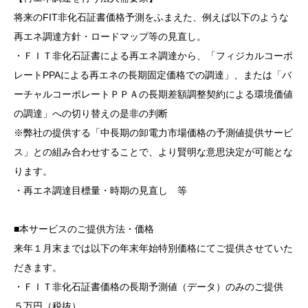
将来のFIT非化石証書価格予測をふまえた、例えば以下のような
再エネ調達方針・ロードマップ等の見直し。
・ＦＩＴ非化石証書による再エネ調達から、「フィジカルコーポ
レートPPAによる再エネの長期固定価格での調達」、または「バ
ーチャルコーポレートＰＰＡの長期差額調整契約による環境価値
の調達」への切り替えの是非の判断
※弊社の提供する「中長期の卸電力市場価格の予測値提供サービ
ス」との組み合わせすることで、より賢明な意思決定が可能とな
ります。
・再エネ調達目標量・時期の見直し 等
■本サービスのご提供方法・価格
来年１月末までは以下の年末年始特別価格にてご提供させていた
だきます。
・ＦＩＴ非化石証書価格の長期予測値（データ）のみのご提供
５万円（税抜）