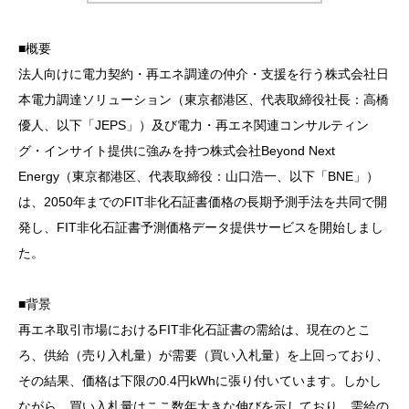
■概要
法人向けに電力契約・再エネ調達の仲介・支援を行う株式会社日
本電力調達ソリューション（東京都港区、代表取締役社長：高橋
優人、以下「JEPS」）及び電力・再エネ関連コンサルティン
グ・インサイト提供に強みを持つ株式会社Beyond Next
Energy（東京都港区、代表取締役：山口浩一、以下「BNE」）
は、2050年までのFIT非化石証書価格の長期予測手法を共同で開
発し、FIT非化石証書予測価格データ提供サービスを開始しまし
た。
■背景
再エネ取引市場におけるFIT非化石証書の需給は、現在のとこ
ろ、供給（売り入札量）が需要（買い入札量）を上回っており、
その結果、価格は下限の0.4円kWhに張り付いています。しかし
ながら、買い入札量はここ数年大きな伸びを示しており、需給の