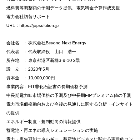
燃料費等調整額の予測データ提供、電気料金予算作成支援
電力会社切替サポート
URL：https://jepsolution.jp
会社名 ：株式会社Beyond Next Energy
代表者 ：代表取締役 山口 浩一
所在地 ：東京都港区新橋3-9-10 2階
設 立 ：2020年5月
資本金 ：10,000,000円
事業内容：FIT非化石証書の長期価格予測
中長期電力卸市場価格の予測及び中長期FIPプレミアム値の予測
電力市場価格動向および今後の見通しに関する分析・インサイト
の提供
エネルギー制度・規制動向の情報提供
蓄電池・再エネの導入シミュレーションの実施
電力・再生可能エネルギー・蓄電池ビジネスに関する実践的コン