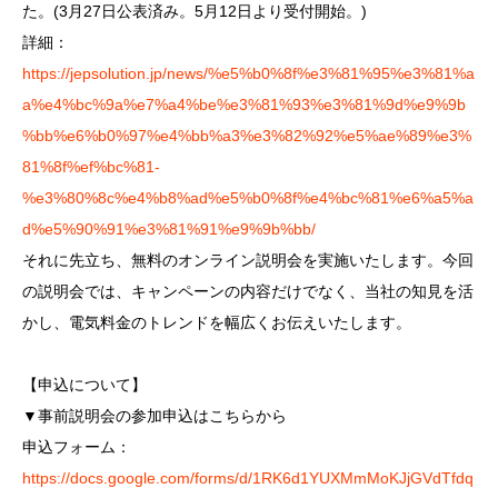
た。(3月27日公表済み。5月12日より受付開始。)
詳細：
https://jepsolution.jp/news/%e5%b0%8f%e3%81%95%e3%81%a
a%e4%bc%9a%e7%a4%be%e3%81%93%e3%81%9d%e9%9b
%bb%e6%b0%97%e4%bb%a3%e3%82%92%e5%ae%89%e3%
81%8f%ef%bc%81-
%e3%80%8c%e4%b8%ad%e5%b0%8f%e4%bc%81%e6%a5%a
d%e5%90%91%e3%81%91%e9%9b%bb/
それに先立ち、無料のオンライン説明会を実施いたします。今回
の説明会では、キャンペーンの内容だけでなく、当社の知見を活
かし、電気料金のトレンドを幅広くお伝えいたします。
【申込について】
▼事前説明会の参加申込はこちらから
申込フォーム：
https://docs.google.com/forms/d/1RK6d1YUXMmMoKJjGVdTfdq