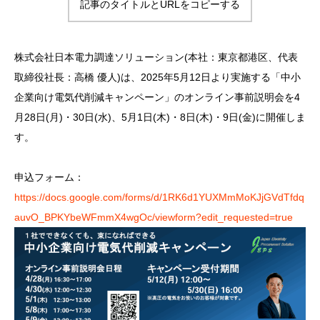
記事のタイトルとURLをコピーする
株式会社日本電力調達ソリューション(本社：東京都港区、代表
取締役社長：高橋 優人)は、2025年5月12日より実施する「中小
企業向け電気代削減キャンペーン」のオンライン事前説明会を4
月28日(月)・30日(水)、5月1日(木)・8日(木)・9日(金)に開催しま
す。
申込フォーム：
https://docs.google.com/forms/d/1RK6d1YUXMmMoKJjGVdTfdq
auvO_BPKYbeWFmmX4wgOc/viewform?edit_requested=true