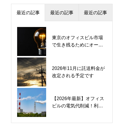
最近の記事
最近の記事
最近の記事
東京のオフィスビル市場
中東情勢で再び揺れるエ
燃料費等調整額型と市場
で生き残るためにオーナ
ネルギー市場 ─2021年
連動型のタイムラグ
ーが押さえておくべき省
JEPX高騰と2022年電力
エネ基準
危機から学ぶべきこと─
2026年3月8日18時時点
容量市場の指標価格が約2
小売電気事業者に求めら
2026年11月に託送料金が
倍に、需要家負担はどう
れる「供給力（kWh）確
改定される予定です
なるのか？ ～2030年度の
保義務」－2022年の教訓
需要家の容量拠出金負担
と今回の制度設計
額～
【2026年最新】オフィス
【新電力の仕組み】なぜ
2025年度FIT非化石証書市
ビルの電気代削減！利益
大手電力会社より安い
場レビュー ～取引動向と
率を上げるための現実的
の？「販管費と原価」の
国際ルールの変化～
なアプローチ
カラクリを解説